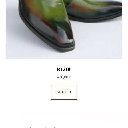
RISHI
420,00
€
Questo prodotto ha più va
SCEGLI