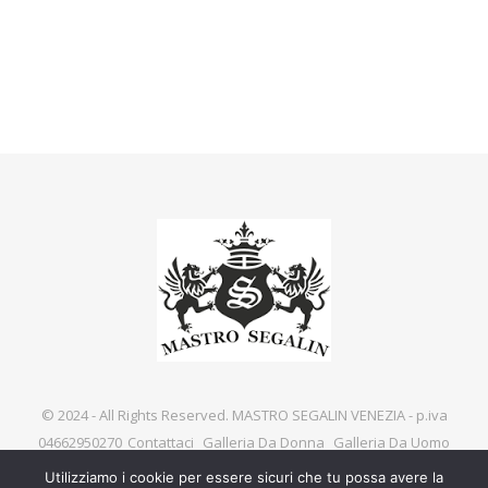
© 2024 - All Rights Reserved. MASTRO SEGALIN VENEZIA - p.iva
04662950270
Contattaci
Galleria Da Donna
Galleria Da Uomo
Utilizziamo i cookie per essere sicuri che tu possa avere la