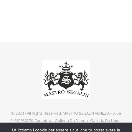
© 2024 - All Rights Reserved. MASTRO SEGALIN VENEZIA - p.iva
04662950270
Contattaci
Galleria Da Donna
Galleria Da Uomo
Utilizziamo i cookie per essere sicuri che tu possa avere la