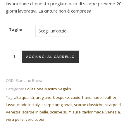
lavorazione di questo pregiato paio di scarpe prevede 20
giorni lavorativi. La cintura non è compresa
Taglie
Blue and Brown quantità
AGGIUNGI AL CARRELLO
COD:
Blue and Brown
Categoria:
Collezione Mastro Segalin
Tag:
alta qualità
,
artigiano
,
bespoke
,
cuoio
,
handmade
,
leather
,
lusso
,
made in italy
,
scarpe artigianali
,
scarpe classiche
,
scarpe di
Venezia
,
scarpe in pelle
,
scarpe su misura
,
taylor made
,
venezia
,
vera pelle
,
vero cuoio