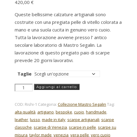
420,00
€
Queste bellissime calzature artigianali sono
costruite con una pregiata pelle di vitello colorata a
mano e una suola cucita in genuino vero cuoio.
Tutta la lavorazione avviene presso l’ antico
secolare laboratorio di Mastro Segalin. La
lavorazione di questo pregiato paio di scarpe
prevede 20 giorni lavorativi.
Taglie
blue
Aggiungi al carrello
e
miele
COD:
Rishi-1
Categoria:
Collezione Mastro Segalin
Tag:
quantità
alta qualità
,
artigiano
,
bespoke
,
cuoio
,
handmade
,
leather
,
lusso
,
made in italy
,
scarpe artigianali
,
scarpe
classiche
,
scarpe di Venezia
,
scarpe in pelle
,
scarpe su
misura
,
taylor made
,
venezia
,
vera pelle
,
vero cuoio