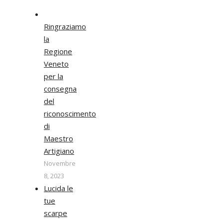
essere
scelte
Ringraziamo
nella
la
pagina
Regione
del
Veneto
prodotto
per la
consegna
del
riconoscimento
di
Maestro
Artigiano
Novembre
8, 2023
Lucida le
tue
scarpe