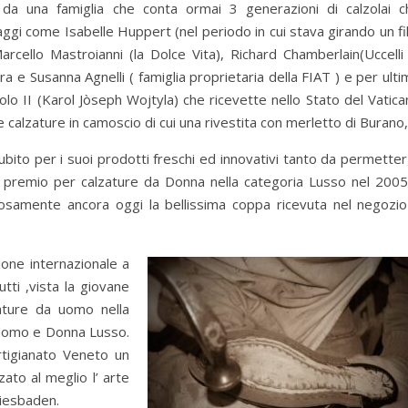
da una famiglia che conta ormai 3 generazioni di calzolai c
aggi come Isabelle Huppert (nel periodo in cui stava girando un f
rcello Mastroianni (la Dolce Vita), Richard Chamberlain(Uccelli 
a e Susanna Agnelli ( famiglia proprietaria della FIAT ) e per ult
olo II (Karol Jòseph Wojtyla) che ricevette nello Stato del Vatic
 calzature in camoscio di cui una rivestita con merletto di Burano
ubito per i suoi prodotti freschi ed innovativi tanto da permetter
mo premio per calzature da Donna nella categoria Lusso nel 2005
osamente ancora oggi la bellissima coppa ricevuta nel negozio
one internazionale a
utti ,vista la giovane
ature da uomo nella
 Uomo e Donna Lusso.
rtigianato Veneto un
ato al meglio l’ arte
 Wiesbaden.