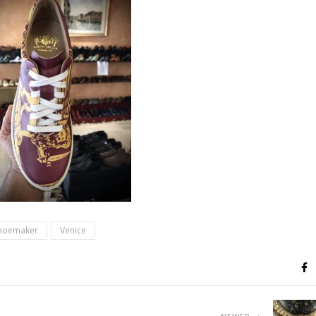
hoemaker
Venice