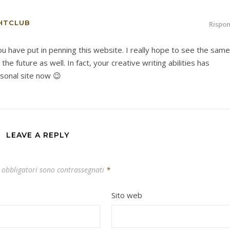
ISRAELNIGHTCLUB
Rispo
ou have put in penning this website. I really hope to see the same
he future as well. In fact, your creative writing abilities has
sonal site now 😉
LEAVE A REPLY
 obbligatori sono contrassegnati
*
Sito web