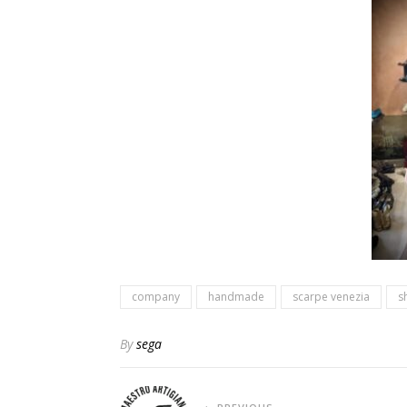
company
handmade
scarpe venezia
s
By
sega