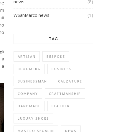
news
(8)
he
ilm
WSanMarco news
(1)
di
imo
ano
TAG
,
gli
ARTISAN
BESPOKE
 a
 a
BLOOMERG
BUSINESS
BUSINESSMAN
CALZATURE
COMPANY
CRAFTMANSHIP
HANDMADE
LEATHER
LUXURY SHOES
MASTRO SEGALIN
NEWS