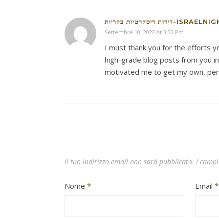
דירות דיסקרטיות בקריות-
Settembre 10, 2022 At 3:32 Pm
I must thank you for the efforts y
high-grade blog posts from you in t
motivated me to get my own, per
Il tuo indirizzo email non sarà pubblicato.
I campi
Nome
*
Email
*