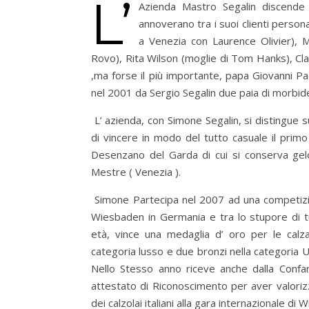
L’
Azienda Mastro Segalin discende 
annoverano tra i suoi clienti person
a Venezia con Laurence Olivier), Ma
Rovo), Rita Wilson (moglie di Tom Hanks), Clar
,ma forse il più importante, papa Giovanni Pa
nel 2001 da Sergio Segalin due paia di morbide
L’ azienda, con Simone Segalin, si distingue s
di vincere in modo del tutto casuale il pri
Desenzano del Garda di cui si conserva gel
Mestre ( Venezia ).
Simone Partecipa nel 2007 ad una competizi
Wiesbaden in Germania e tra lo
stupore di t
età, vince una medaglia d’ oro per le calz
categoria lusso e due bronzi nella categoria
Nello Stesso anno riceve anche dalla Confa
attestato di Riconoscimento per aver valorizz
dei calzolai italiani alla gara internazionale di