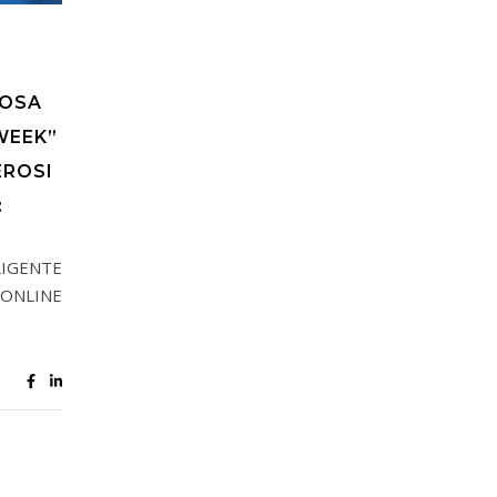
IOSA
WEEK”
EROSI
:
GENTE
NLINE